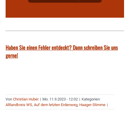
Haben Sie einen Fehler entdeckt? Dann schreiben Sie uns
gerne!
Von
Christian Huber
|
Mo. 11.9.2023 - 12:02
|
Kategorien:
Altlandkreis WS
,
Auf dem letzten Erdenweg
,
Haager-Stimme
|