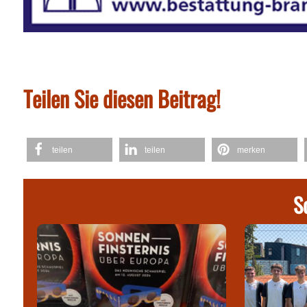
Teilen Sie diesen Beitrag!
teilen
teilen
merken
S