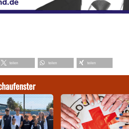
teilen
teilen
teilen
chaufenster