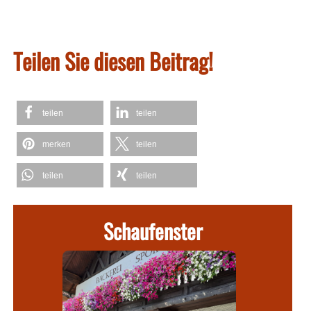
Teilen Sie diesen Beitrag!
teilen
teilen
merken
teilen
teilen
teilen
Schaufenster