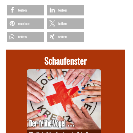
teilen
teilen
merken
teilen
teilen
teilen
Schaufenster