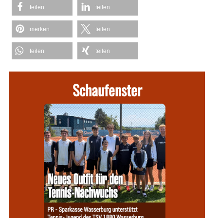
teilen
teilen
merken
teilen
teilen
teilen
Schaufenster