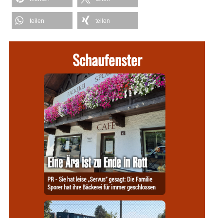
teilen
teilen
Schaufenster