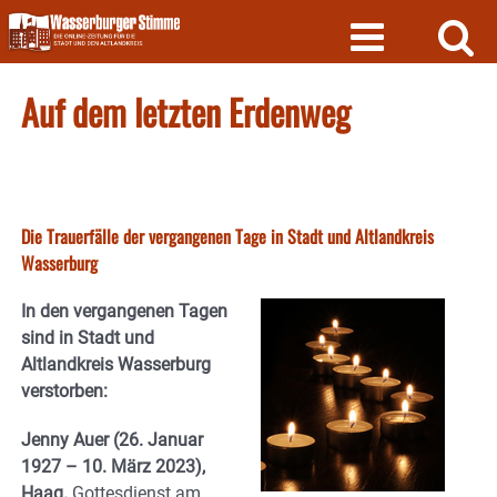
Skip
to
content
Auf dem letzten Erdenweg
Die Trauerfälle der vergangenen Tage in Stadt und Altlandkreis
Wasserburg
In den vergangenen Tagen
sind in Stadt und
Altlandkreis Wasserburg
verstorben:
Jenny Auer (26. Januar
1927 – 10. März 2023),
Haag.
Gottesdienst am