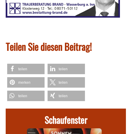
Teilen Sie diesen Beitrag!
teilen
teilen
merken
teilen
teilen
teilen
Schaufenster