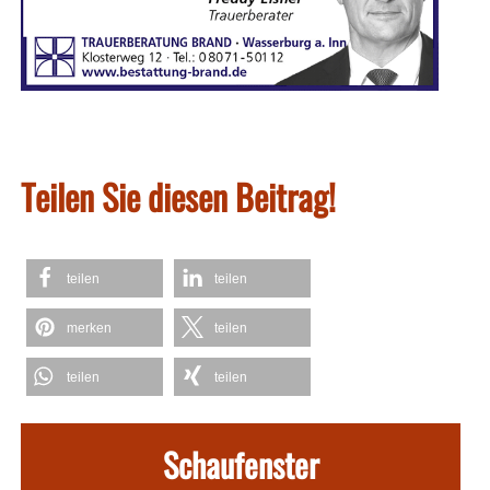
Teilen Sie diesen Beitrag!
teilen
teilen
merken
teilen
teilen
teilen
Schaufenster