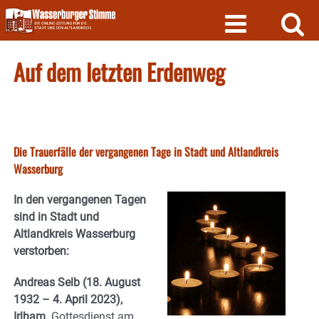
Skip
to
content
Auf dem letzten Erdenweg
Die Trauerfälle der vergangenen Tage in Stadt und Altlandkreis
Wasserburg
In den vergangenen Tagen
sind in Stadt und
Altlandkreis Wasserburg
verstorben:
Andreas Selb (18. August
1932 – 4. April 2023),
Irlham.
Gottesdienst am