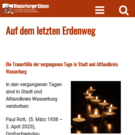
Skip
to
content
Auf dem letzten Erdenweg
Die Trauerfälle der vergangenen Tage in Stadt und Altlandkreis
Wasserburg
In den vergangenen Tagen
sind in Stadt und
Altlandkreis Wasserburg
verstorben:
Paul Rott, (5. März 1938 –
2. April 2023),
Großschwindau.