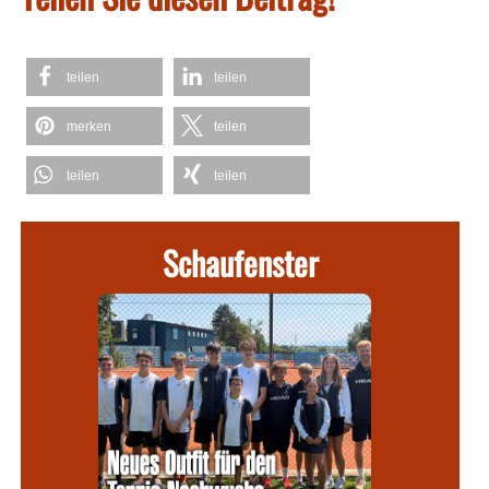
teilen
teilen
merken
teilen
teilen
teilen
Schaufenster