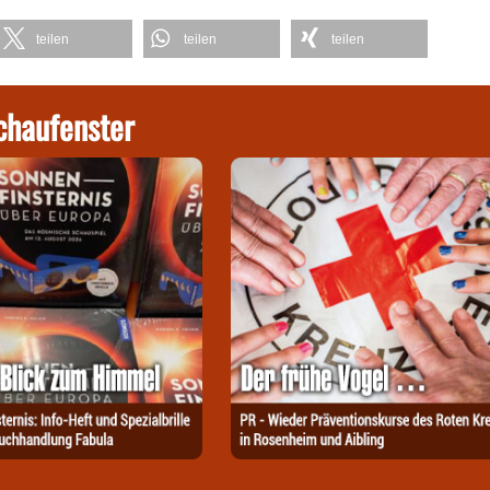
teilen
teilen
teilen
chaufenster