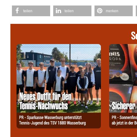
teilen
teilen
merken
S