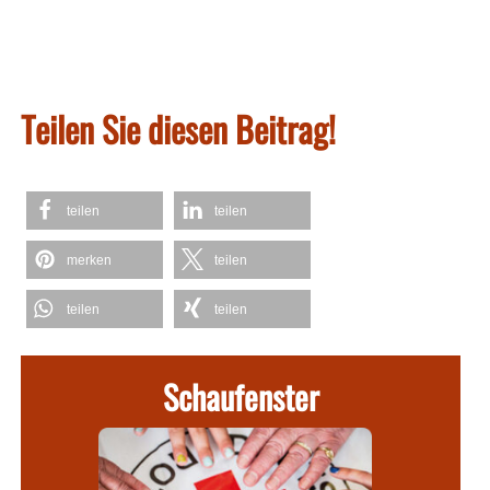
Teilen Sie diesen Beitrag!
teilen
teilen
merken
teilen
teilen
teilen
Schaufenster