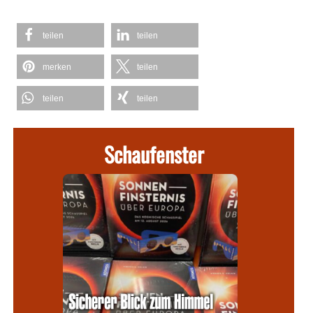
teilen
teilen
merken
teilen
teilen
teilen
Schaufenster