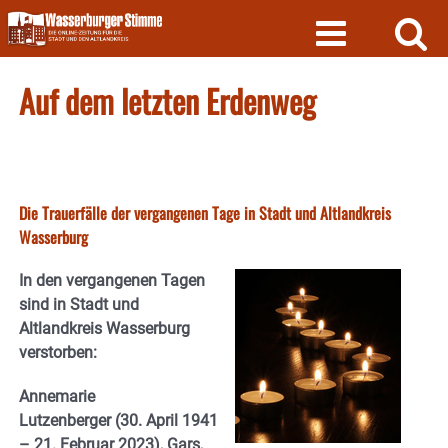
Skip
to
content
Auf dem letzten Erdenweg
Die Trauerfälle der vergangenen Tage in Stadt und Altlandkreis
Wasserburg
In den vergangenen Tagen
sind in Stadt und
Altlandkreis Wasserburg
verstorben:
Annemarie
Lutzenberger
(30. April 1941
– 21. Februar 2023), Gars,