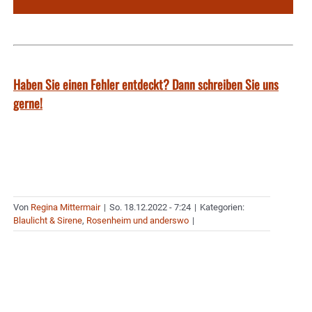
Haben Sie einen Fehler entdeckt? Dann schreiben Sie uns
gerne!
Von
Regina Mittermair
|
So. 18.12.2022 - 7:24
|
Kategorien:
Blaulicht & Sirene
,
Rosenheim und anderswo
|