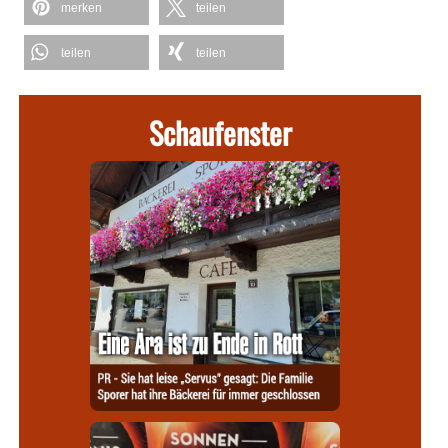
merken
teilen
teilen
teilen
Schaufenster