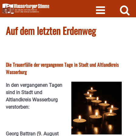
Skip
to
content
Auf dem letzten Erdenweg
Die Trauerfälle der vergangenen Tage in Stadt und Altlandkreis
Wasserburg
In den vergangenen Tagen
sind in Stadt und
Altlandkreis Wasserburg
verstorben:
Georg Battran
(9. August