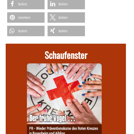
teilen
teilen
merken
teilen
teilen
teilen
Schaufenster