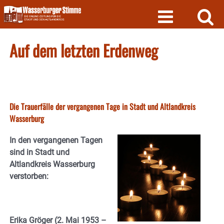
Skip
to
content
Auf dem letzten Erdenweg
Die Trauerfälle der vergangenen Tage in Stadt und Altlandkreis
Wasserburg
In den vergangenen Tagen
sind in Stadt und
Altlandkreis Wasserburg
verstorben:
Erika Gröger (2. Mai 1953 –