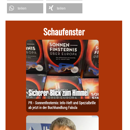
teilen
teilen
Schaufenster