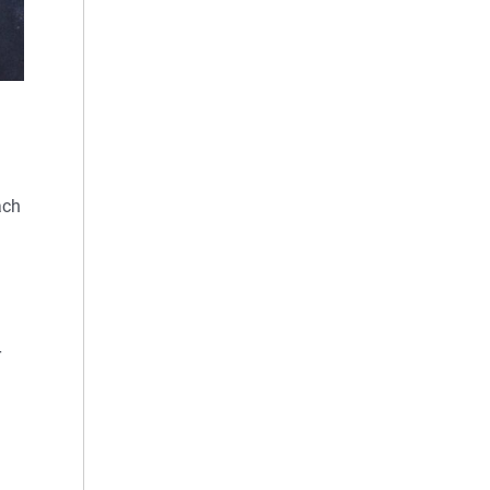
ach
r