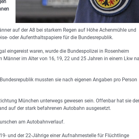
gen
hnen
r Männer auf der A8 bei starkem Regen auf Höhe Achenmühle und
ise- oder Aufenthaltspapiere für die Bundesrepublik.
al eingereist waren, wurde die Bundespolizei in Rosenheim
en Männer im Alter von 16, 19, 22 und 25 Jahren in einem Lkw n
ie Bundesrepublik mussten sie nach eigenen Angaben pro Person
 Richtung München unterwegs gewesen sein. Offenbar hat sie de
hand auf der stark befahrenen Autobahn ausgesetzt.
n Burschen am Autobahnverlauf.
- und der 22-Jährige einer Aufnahmestelle für Flüchtlinge