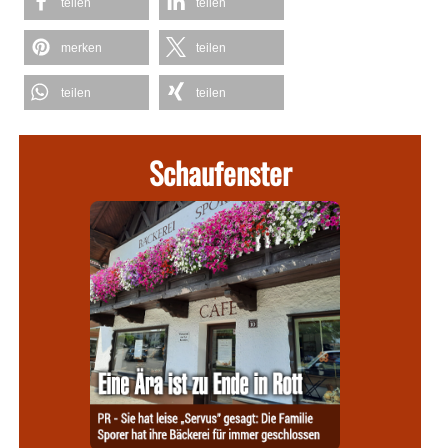
teilen
teilen
merken
teilen
teilen
teilen
Schaufenster