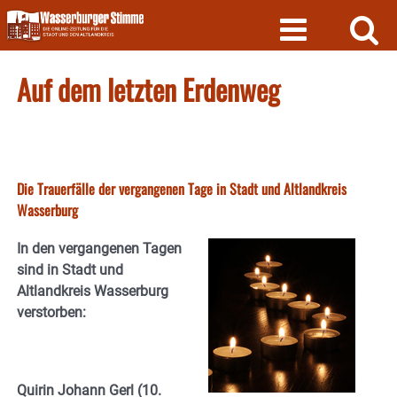
Skip
to
content
Auf dem letzten Erdenweg
Die Trauerfälle der vergangenen Tage in Stadt und Altlandkreis
Wasserburg
In den vergangenen Tagen
sind in Stadt und
Altlandkreis Wasserburg
verstorben:
Quirin Johann Gerl (
10.