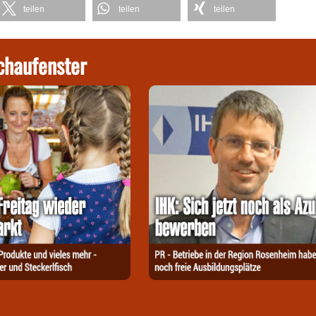
teilen
teilen
teilen
chaufenster