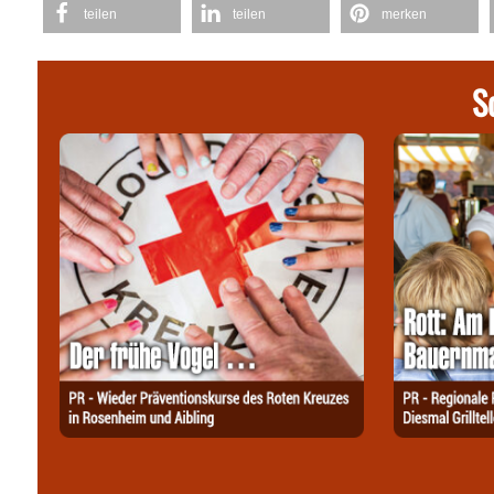
teilen
teilen
merken
S