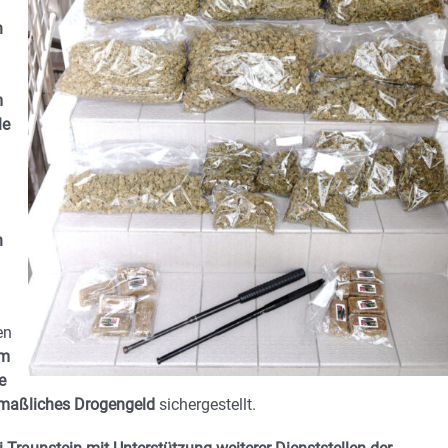
n
m
le
n
en
mm
e
tmaßliches Drogengeld
sichergestellt.