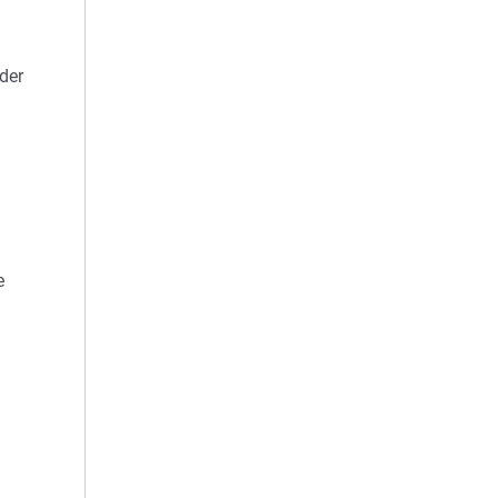
der
e