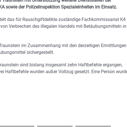
Traunstein mit Unterstützung weiterer Dienststellen der
A sowie der Polizeiinspektion Spezialeinheiten im Einsatz.
telt das für Rauschgiftdelikte zuständige Fachkommissariat K4 
 von Verbrechen des illegalen Handels mit Betäubungsmitteln in
po Traunstein im Zusammenhang mit den derzeitigen Ermittlungen
ngsmittel sichergestellt.
raunstein sind bislang insgesamt zehn Haftbefehle ergangen,
wei Haftbefehle wurden außer Vollzug gesetzt. Eine Person wurd