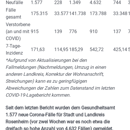
Neufälle
1.577
228
1.349
4.632
744
Fälle
175.315
33.577
141.738
173.788
33.348
gesamt
Verstorbene
(an und mit
915
139
776
910
137
COVID)
7-Tage-
171,63
114,95
185,29
542,72
425,14
Inzidenz
*Aufgrund von Aktualisierungen bei den
Fallmeldungen (Nachmeldungen, Umzug in einen
anderen Landkreis, Korrektur der Wohnanschrift,
Streichungen) kann es zu geringfügigen
Abweichungen der Zahlen zum Datenstand im letzten
COVID-19-Lagebericht kommen.
Seit dem letzten Bericht wurden dem Gesundheitsamt
1.577 neue Corona-Fälle für Stadt und Landkreis
Rosenheim (vor zwei Wochen war es noch etwa die
dreifach so hohe Anzahl von 4.632 Fällen) gemeldet.