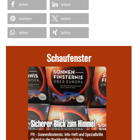
teilen
teilen
merken
teilen
teilen
teilen
Schaufenster