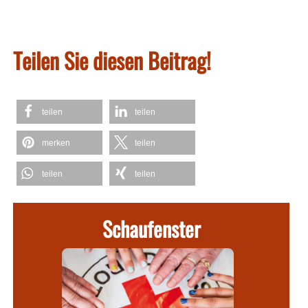
Teilen Sie diesen Beitrag!
teilen
teilen
merken
teilen
teilen
teilen
Schaufenster