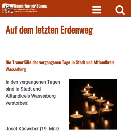
Skip
to
content
Auf dem letzten Erdenweg
Die Trauerfälle der vergangenen Tage in Stadt und Altlandkreis
Wasserburg
In den vergangenen Tagen
sind in Stadt und
Altlandkreis Wasserburg
verstorben:
Josef Käsweber (19. März