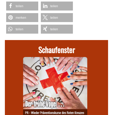
teilen
teilen
merken
teilen
teilen
teilen
Schaufenster