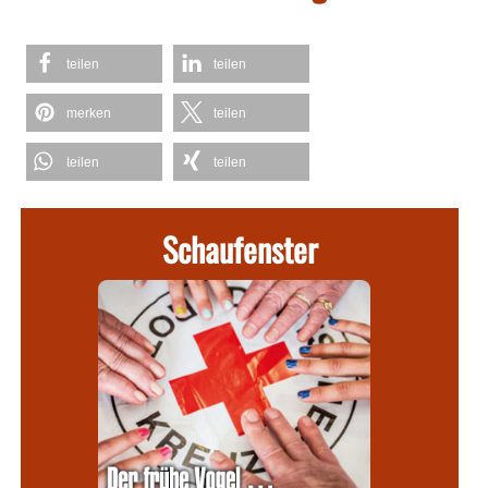
teilen
teilen
merken
teilen
teilen
teilen
Schaufenster