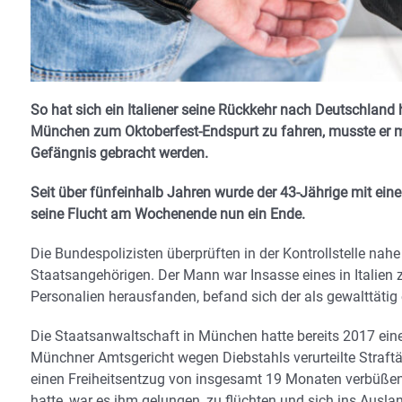
So hat sich ein Italiener seine Rückkehr nach Deutschland 
München zum Oktoberfest-Endspurt zu fahren, musste er 
Gefängnis gebracht werden.
Seit über fünfeinhalb Jahren wurde der 43-Jährige mit eine
seine Flucht am Wochenende nun ein Ende.
Die Bundespolizisten überprüften in der Kontrollstelle nah
Staatsangehörigen. Der Mann war Insasse eines in Italien 
Personalien herausfanden, befand sich der als gewalttätig 
Die Staatsanwaltschaft in München hatte bereits 2017 ein
Münchner Amtsgericht wegen Diebstahls verurteilte Straftäte
einen Freiheitsentzug von insgesamt 19 Monaten verbüßen
hatte, war es ihm gelungen, zu flüchten und sich ins Ausl