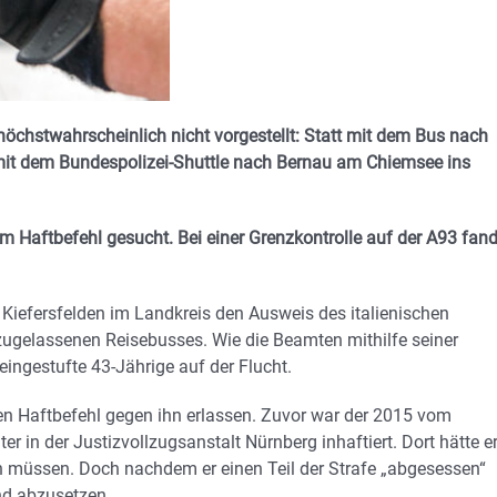
höchstwahrscheinlich nicht vorgestellt: Statt mit dem Bus nach
mit dem Bundespolizei-Shuttle nach Bernau am Chiemsee ins
m Haftbefehl gesucht. Bei einer Grenzkontrolle auf der A93 fan
e Kiefersfelden im Landkreis den Ausweis des italienischen
zugelassenen Reisebusses. Wie die Beamten mithilfe seiner
eingestufte 43-Jährige auf der Flucht.
en Haftbefehl gegen ihn erlassen. Zuvor war der 2015 vom
r in der Justizvollzugsanstalt Nürnberg inhaftiert. Dort hätte e
 müssen. Doch nachdem er einen Teil der Strafe „abgesessen“
and abzusetzen.