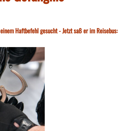
 einem Haftbefehl gesucht - Jetzt saß er im Reisebus: