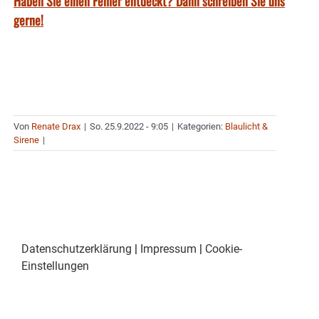
Haben Sie einen Fehler entdeckt? Dann schreiben Sie uns
gerne!
Von
Renate Drax
|
So. 25.9.2022 - 9:05
|
Kategorien:
Blaulicht &
Sirene
|
Datenschutzerklärung
|
Impressum
|
Cookie-
Einstellungen