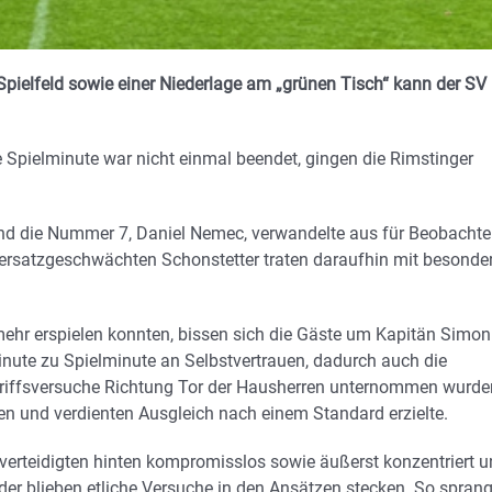
Spielfeld sowie einer Niederlage am „grünen Tisch“ kann der SV
e Spielminute war nicht einmal beendet, gingen die Rimstinger
und die Nummer 7, Daniel Nemec, verwandelte aus für Beobachte
e ersatzgeschwächten Schonstetter traten daraufhin mit besonde
mehr erspielen konnten, bissen sich die Gäste um Kapitän Simon
inute zu Spielminute an Selbstvertrauen, dadurch auch die
griffsversuche Richtung Tor der Hausherren unternommen wurde
ten und verdienten Ausgleich nach einem Standard erzielte.
s verteidigten hinten kompromisslos sowie äußerst konzentriert 
der blieben etliche Versuche in den Ansätzen stecken. So spran