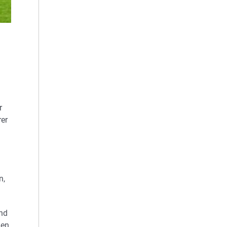
r
rer
n,
und
gen