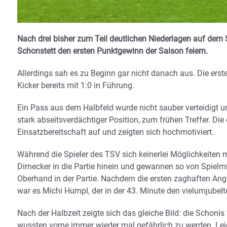
Nach drei bisher zum Teil deutlichen Niederlagen auf dem 
Schonstett den ersten Punktgewinn der Saison feiern.
Allerdings sah es zu Beginn gar nicht danach aus. Die erst
Kicker bereits mit 1:0 in Führung.
Ein Pass aus dem Halbfeld wurde nicht sauber verteidigt 
stark abseitsverdächtiger Position, zum frühen Treffer. Di
Einsatzbereitschaft auf und zeigten sich hochmotiviert.
Während die Spieler des TSV sich keinerlei Möglichkeiten 
Dirnecker in die Partie hinein und gewannen so von Spielm
Oberhand in der Partie. Nachdem die ersten zaghaften An
war es Michi Humpl, der in der 43. Minute den vielumjubel
Nach der Halbzeit zeigte sich das gleiche Bild: die Schoni
wussten vorne immer wieder mal gefährlich zu werden. Lei