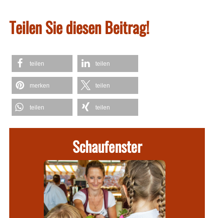
Teilen Sie diesen Beitrag!
teilen
teilen
merken
teilen
teilen
teilen
Schaufenster