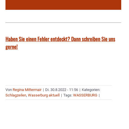
Haben Sie einen Fehler entdeckt? Dann schreiben Sie uns
gerne!
Von
Regina Mittermair
|
Di. 30.8.2022 - 11:56
|
Kategorien:
Schlagzeilen
,
Wasserburg aktuell
|
Tags:
WASSERBURG
|