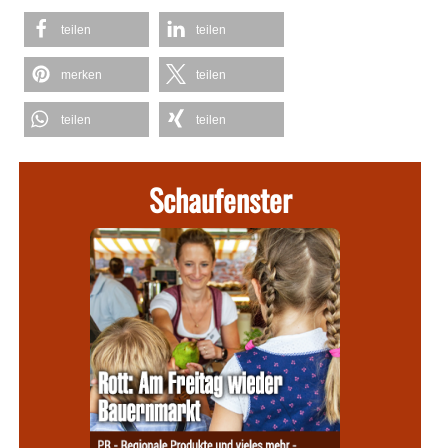
teilen
teilen
merken
teilen
teilen
teilen
Schaufenster