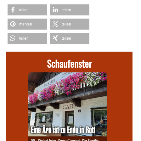
teilen
teilen
merken
teilen
teilen
teilen
Schaufenster