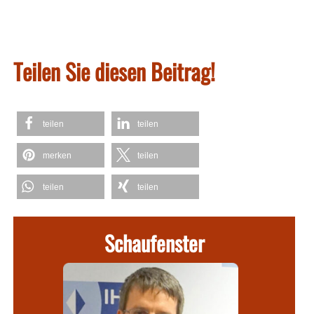
Teilen Sie diesen Beitrag!
teilen
teilen
merken
teilen
teilen
teilen
Schaufenster