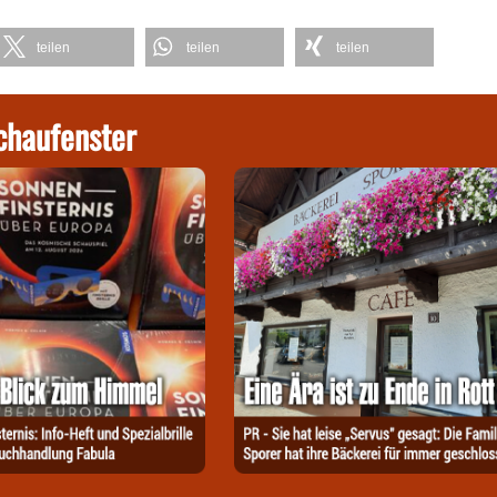
teilen
teilen
teilen
chaufenster