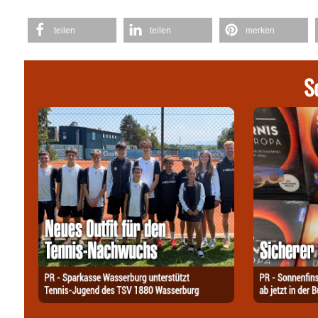
teilen
teilen
merken
S