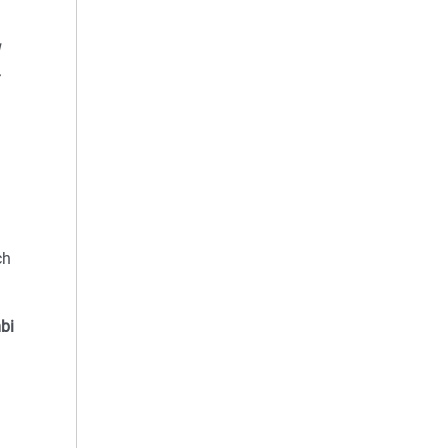
W
ch
bi