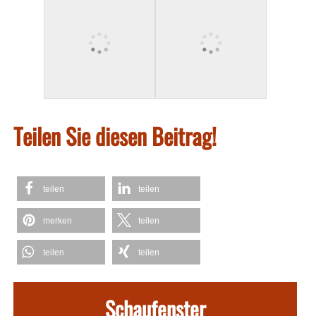
Teilen Sie diesen Beitrag!
teilen
teilen
merken
teilen
teilen
teilen
Schaufenster