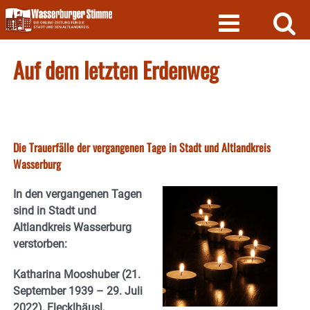
Skip
to
content
Auf dem letzten Erdenweg
Die Trauerfälle der vergangenen Tage in Stadt und Altlandkreis
Wasserburg
In den vergangenen Tagen
sind in Stadt und
Altlandkreis Wasserburg
verstorben:
Katharina Mooshuber (21.
September 1939 – 29. Juli
2022), Flecklhäusl,