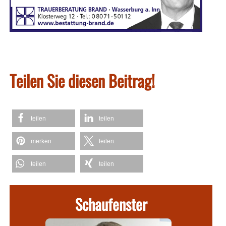
Teilen Sie diesen Beitrag!
teilen
teilen
merken
teilen
teilen
teilen
Schaufenster