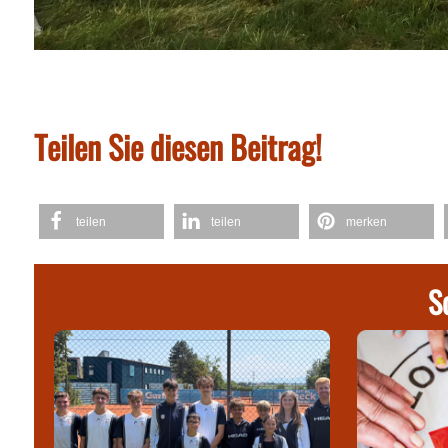
Teilen Sie diesen Beitrag!
teilen
teilen
merken
S