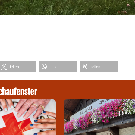
teilen
teilen
teilen
chaufenster