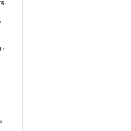
ng.
s
hr
zu