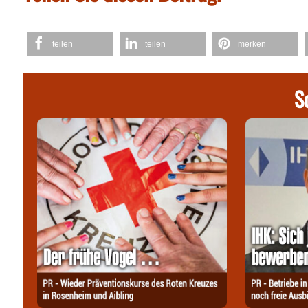
teilen
teilen
merken
S