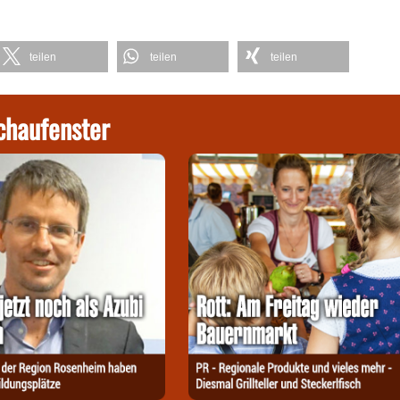
teilen
teilen
teilen
chaufenster