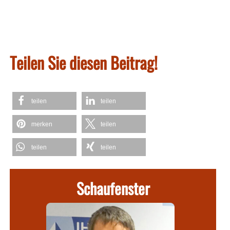
Teilen Sie diesen Beitrag!
teilen
teilen
merken
teilen
teilen
teilen
Schaufenster