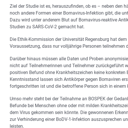
Ziel der Studie ist es, herauszufinden, ob es – neben den
noch andere Formen einer Bornavirus-Infektion gibt, die 
Dazu wird unter anderem Blut auf Bornavirus-reaktive Anti
Studien zu SARS-CoV-2 gemacht hat.
Die Ethik-Kommission der Universität Regensburg hat de
Voraussetzung, dass nur volljährige Personen teilnehmen dü
Darüber hinaus müssen alle Daten und Proben anonymisier
nicht auf Teilnehmerinnen und Teilnehmer zurückgeführt we
positiven Befund ohne Krankheitszeichen keine konkrete
Kenntnisstand lassen sich Antikörper gegen Bornaviren ers
fortgeschritten ist und die betroffene Person sich in einem 
Umso mehr steht bei der Teilnahme an BOSPEK der Gedanke
Befunde bei Menschen ohne oder mit milden Krankheitszei
dem Virus gekommen sein könnte. Die gewonnenen Erkennt
zur Verhinderung einer BoDV-1-Infektion auszusprechen un
leisten.