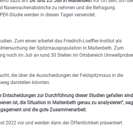
 wird dazu am
24. und 25. Juli in Maitenbeth
vor Ort sein, um die
und Nasenrachenabstriche zu nehmen und die Befragung
PEK-Studie werden in diesen Tagen versendet.
ien. Zum einen arbeitet das Friedrich-Loeffler-Institut als
 Untersuchung der Spitzmauspopulation in Maitenbeth. Zum
rg noch im Juli an rund 30 Stellen im Ortsbereich Umweltprobe
ucht, die über die Ausscheidungen der Feldspitzmaus in die
weg darstellen könnten.
Entscheidungen zur Durchführung dieser Studien gefallen sind
benen ist, die Situation in Maitenbeth genau zu analysieren“, sag
 Engagement und die gute Zusammenarbeit.
bst 2022 vor und werden dann der Öffentlichkeit präsentiert.