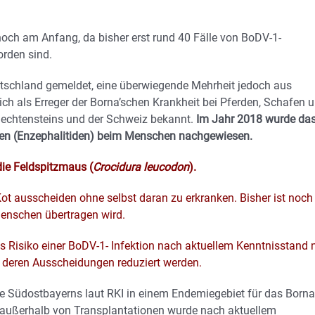
h am Anfang, da bisher erst rund 40 Fälle von BoDV-1-
rden sind.
eutschland gemeldet, eine überwiegende Mehrheit jedoch aus
ch als Erreger der Borna’schen Krankheit bei Pferden, Schafen 
Liechtensteins und der Schweiz bekannt.
Im Jahr 2018 wurde da
gen (Enzephalitiden) beim Menschen nachgewiesen.
die Feldspitzmaus (
Crocidura leucodon
).
Kot ausscheiden ohne selbst daran zu erkranken. Bisher ist noch
Menschen übertragen wird.
as Risiko einer BoDV-1- Infektion nach aktuellem Kenntnisstand 
 deren Ausscheidungen reduziert werden.
le Südostbayerns laut RKI in einem Endemiegebiet für das Borna
außerhalb von Transplantationen wurde nach aktuellem