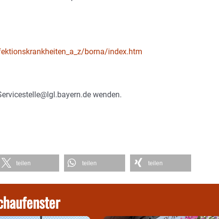
nfektionskrankheiten_a_z/borna/index.htm
Servicestelle@lgl.bayern.de wenden.
teilen
teilen
teilen
chaufenster