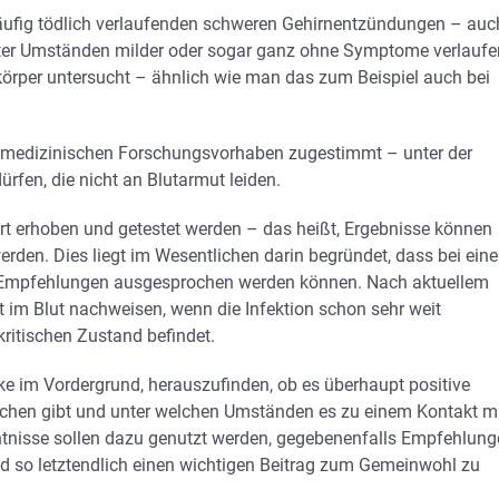
 häufig tödlich verlaufenden schweren Gehirnentzündungen – auc
unter Umständen milder oder sogar ganz ohne Symptome verlaufe
körper untersucht – ähnlich wie man das zum Beispiel auch bei
m medizinischen Forschungsvorhaben zugestimmt – unter der
rfen, die nicht an Blutarmut leiden.
t erhoben und getestet werden – das heißt, Ergebnisse können
rden. Dies liegt im Wesentlichen darin begründet, dass bei ein
n Empfehlungen ausgesprochen werden können. Nach aktuellem
t im Blut nachweisen, wenn die Infektion schon sehr weit
kritischen Zustand befindet.
 im Vordergrund, herauszufinden, ob es überhaupt positive
chen gibt und unter welchen Umständen es zu einem Kontakt m
nisse sollen dazu genutzt werden, gegebenenfalls Empfehlung
d so letztendlich einen wichtigen Beitrag zum Gemeinwohl zu