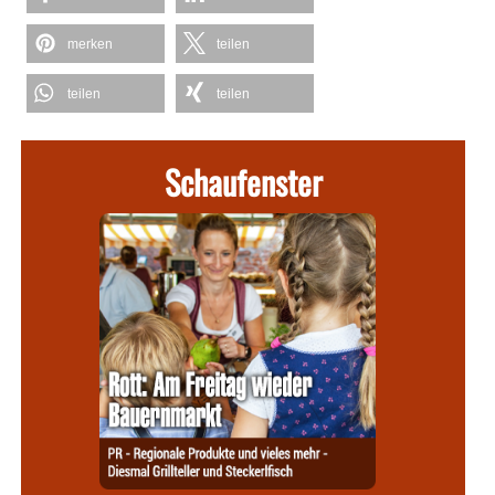
merken
teilen
teilen
teilen
Schaufenster