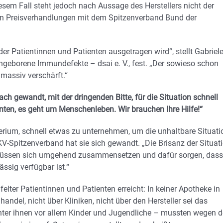
iesem Fall steht jedoch nach Aussage des Herstellers nicht der
rn Preisverhandlungen mit dem Spitzenverband Bund der
er Patientinnen und Patienten ausgetragen wird“, stellt Gabriel
ngeborene Immundefekte – dsai e. V., fest. „Der sowieso schon
 massiv verschärft.“
ch gewandt, mit der dringenden Bitte, für die Situation schnell
nten, es geht um Menschenleben. Wir brauchen Ihre Hilfe!“
erium, schnell etwas zu unternehmen, um die unhaltbare Situati
KV-Spitzenverband hat sie sich gewandt. „Die Brisanz der Situat
KV müssen sich umgehend zusammensetzen und dafür sorgen, dass
ssig verfügbar ist.“
lter Patientinnen und Patienten erreicht: In keiner Apotheke in
del, nicht über Kliniken, nicht über den Hersteller sei das
unter ihnen vor allem Kinder und Jugendliche – mussten wegen 