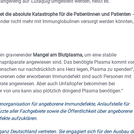
langwierig auf
Cutaquig
umgestellt werden, heißt es.
utet die absolute Katastrophe für die Patientinnen und Patienten
e Kinder nicht mehr mit Immunglobulinen versorgt werden könnten,
ein gravierender
Mangel am Blutplasma,
um eine stabile
asmapräparate angewiesen sind. Das benötigte Plasma kommt vo
nschen nur nachdrücklich ans Herz legen, Plasma zu spenden“,
borenen oder erworbenen Immundefekt sind auch Personen mit
arate angewiesen. Aber auch Unfallopfer bekommen bei
von uns kann also plötzlich dringend Plasma benötigen.“
tenorganisation für angeborene Immundefekte, Anlaufstelle für
rzte aller Fachgebiete sowie die Öffentlichkeit über angeborene
ekte aufzuklären.
ganz Deutschland vertreten. Sie engagiert sich für den Ausbau d