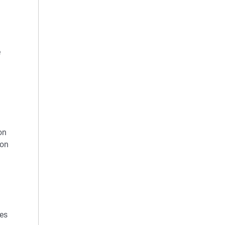
e
on
ion
des