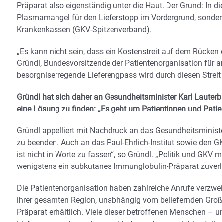
Präparat also eigenständig unter die Haut. Der Grund: In d
Plasmamangel für den Lieferstopp im Vordergrund, sonde
Krankenkassen (GKV-Spitzenverband).
„Es kann nicht sein, dass ein Kostenstreit auf dem Rücken d
Gründl, Bundesvorsitzende der Patientenorganisation für a
besorgniserregende Lieferengpass wird durch diesen Streit
Gründl hat sich daher an Gesundheitsminister Karl Lauterba
eine Lösung zu finden: „Es geht um Patientinnen und Patie
Gründl appelliert mit Nachdruck an das Gesundheitsminist
zu beenden. Auch an das Paul-Ehrlich-Institut sowie den G
ist nicht in Worte zu fassen“, so Gründl. „Politik und G
wenigstens ein subkutanes Immunglobulin-Präparat zuverlä
Die Patientenorganisation haben zahlreiche Anrufe verzweife
ihrer gesamten Region, unabhängig vom beliefernden Großhan
Präparat erhältlich. Viele dieser betroffenen Menschen – 