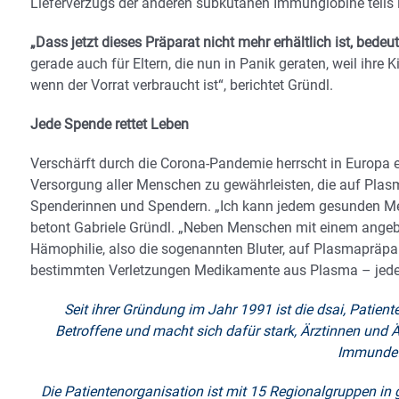
Lieferverzugs der anderen subkutanen Immunglobine teils 
„Dass jetzt dieses Präparat nicht mehr erhältlich ist, bede
gerade auch für Eltern, die nun in Panik geraten, weil ihr
wenn der Vorrat verbraucht ist“, berichtet Gründl.
Jede Spende rettet Leben
Verschärft durch die Corona-Pandemie herrscht in Europa 
Versorgung aller Menschen zu gewährleisten, die auf Pl
Spenderinnen und Spendern. „Ich kann jedem gesunden Me
betont Gabriele Gründl. „Neben Menschen mit einem ange
Hämophilie, also die sogenannten Bluter, auf Plasmapräp
bestimmten Verletzungen Medikamente aus Plasma – jeder 
Seit ihrer Gründung im Jahr 1991 ist die dsai, Patien
Betroffene und macht sich dafür stark, Ärztinnen und Ä
Immundef
Die Patientenorganisation ist mit 15 Regionalgruppen in 