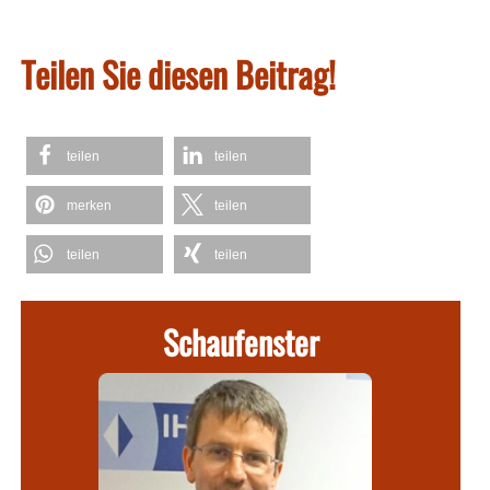
Teilen Sie diesen Beitrag!
teilen
teilen
merken
teilen
teilen
teilen
Schaufenster