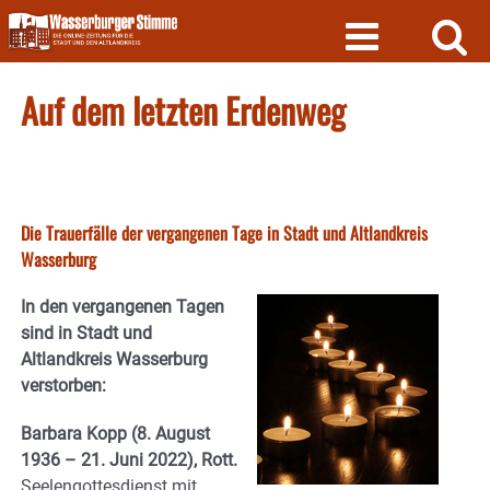
Skip
to
content
Auf dem letzten Erdenweg
Die Trauerfälle der vergangenen Tage in Stadt und Altlandkreis
Wasserburg
In den vergangenen Tagen
sind in Stadt und
Altlandkreis Wasserburg
verstorben:
Barbara Kopp (8. August
1936 – 21. Juni 2022), Rott.
Seelengottesdienst mit