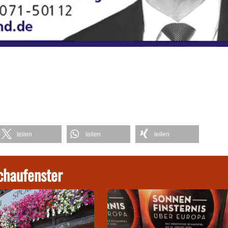
teilen
teilen
teilen
chaufenster