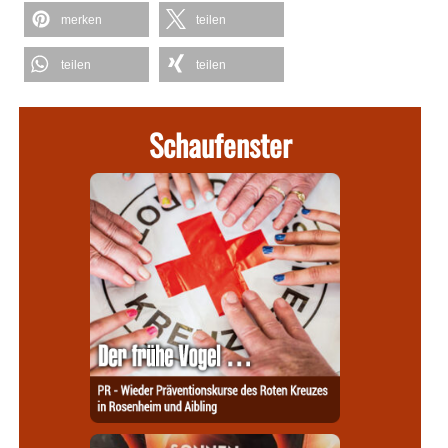
merken
teilen
teilen
teilen
Schaufenster