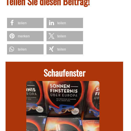
Teilen Sie diesen Beitrag!
teilen
teilen
merken
teilen
teilen
teilen
Schaufenster