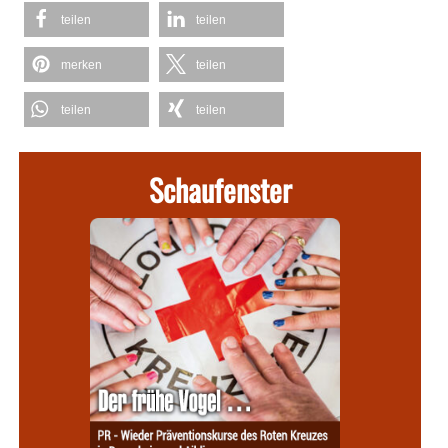
teilen
teilen
merken
teilen
teilen
teilen
Schaufenster