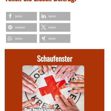
teilen
teilen
merken
teilen
teilen
teilen
Schaufenster