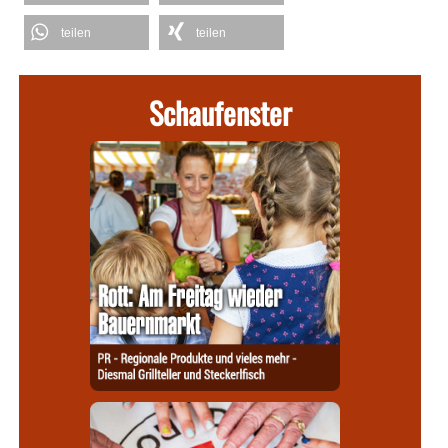
teilen
teilen
Schaufenster