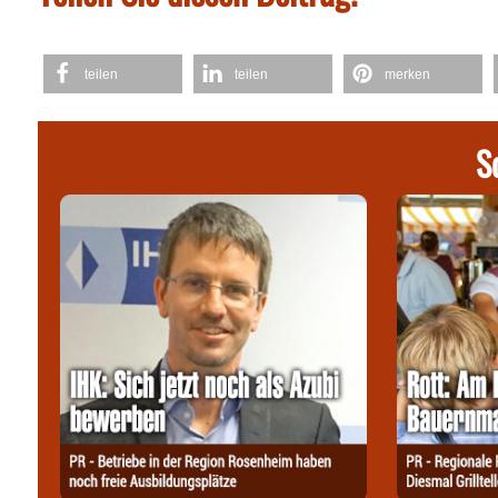
teilen
teilen
merken
S