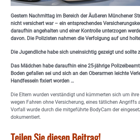
Gestern Nachmittag im Bereich der Äußeren Münchener Straß
nicht versichert war – ein entsprechendes Versicherungske
daraufhin angehalten und einer Kontrolle unterzogen werde
davon. Die Polizisten nahmen die Verfolgung auf und holte
Die Jugendliche habe sich uneinsichtig gezeigt und sollte
Das Mädchen habe daraufhin eine 25-jährige Polizeibeamtin
Boden gefallen sei und sich an den Oberarmen leichte Ver
Handfesseln fixiert worden …
Die Eltern wurden verständigt und kümmerten sich um ihre 
wegen Fahren ohne Versicherung, eines tätlichen Angriffs 
Vorfall wurde durch die mitgeführte BodyCam der eingese
dokumentiert.
Teilen Sie diesen Beitrag!