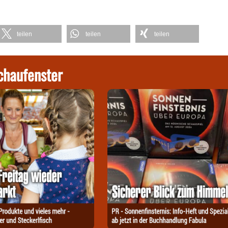
teilen
teilen
teilen
chaufenster