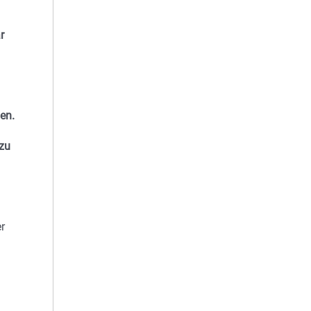
r
en.
 zu
r