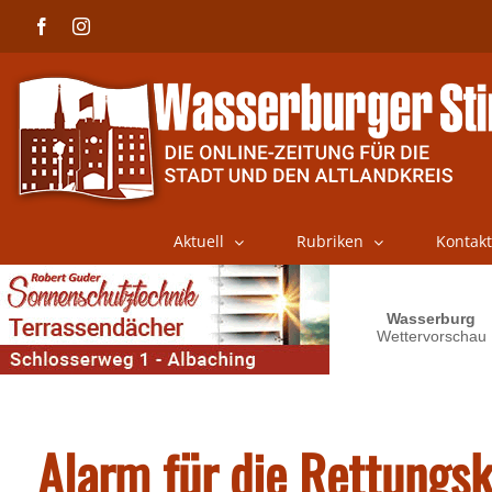
Skip
Facebook
Instagram
to
content
Aktuell
Rubriken
Kontakt
Alarm für die Rettungs